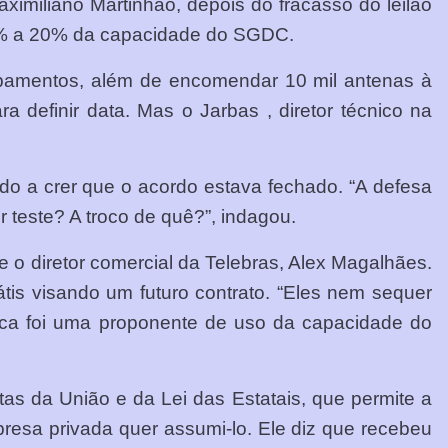
aximiliano Martinhão, depois do fracasso do leilão
 15% a 20% da capacidade do SGDC.
uipamentos, além de encomendar 10 mil antenas à
a definir data. Mas o Jarbas , diretor técnico na
ado a crer que o acordo estava fechado. “A defesa
r teste? A troco de quê?”, indagou.
e o diretor comercial da Telebras, Alex Magalhães.
is visando um futuro contrato. “Eles nem sequer
unca foi uma proponente de uso da capacidade do
s da União e da Lei das Estatais, que permite a
resa privada quer assumi-lo. Ele diz que recebeu