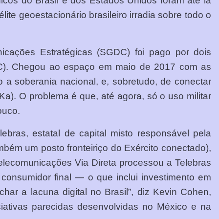
écnicos do Brasil e dos Estados Unidos foram até lá
ite geoestacionário brasileiro irradia sobre todo o
nicações Estratégicas (SGDC) foi pago por dois
CTIC). Chegou ao espaço em maio de 2017 com as
 a soberania nacional, e, sobretudo, de conectar
a). O problema é que, até agora, só o uso militar
ouco.
bras, estatal de capital misto responsável pela
mbém um posto fronteiriço do Exército conectado),
lecomunicações Via Direta processou a Telebras
o consumidor final — o que inclui investimento em
har a lacuna digital no Brasil”, diz Kevin Cohen,
ciativas parecidas desenvolvidas no México e na