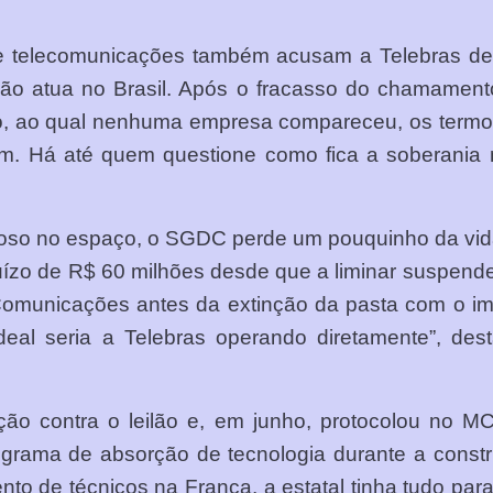
e telecomunicações também acusam a Telebras de te
o atua no Brasil. Após o fracasso do chamamento p
do, ao qual nenhuma empresa compareceu, os termo
em. Há até quem questione como fica a soberani
cioso no espaço, o SGDC perde um pouquinho da vida 
ejuízo de R$ 60 milhões desde que a liminar suspend
 Comunicações antes da extinção da pasta com o im
eal seria a Telebras operando diretamente”, dest
ão contra o leilão e, em junho, protocolou no M
ograma de absorção de tecnologia durante a const
to de técnicos na França, a estatal tinha tudo par