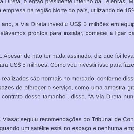
Direta, o então presidente interino da Telebras, M
da empresa na região Norte do país, utilizando de
e ano, a Via Direta investiu US$ 5 milhões em eq
ávamos prontos para instalar, comecei a ligar par
t. Apesar de não ter nada assinado, diz que foi lev
cara US$ 5 milhões. Como vou investir isso para faze
es realizados são normais no mercado, conforme diss
zes de oferecer o serviço, como uma amostra grát
m contrato desse tamanho”, disse. “A Via Direta n
Viasat seguiu recomendações do Tribunal de Conta
 quando um satélite está no espaço e nenhuma emp