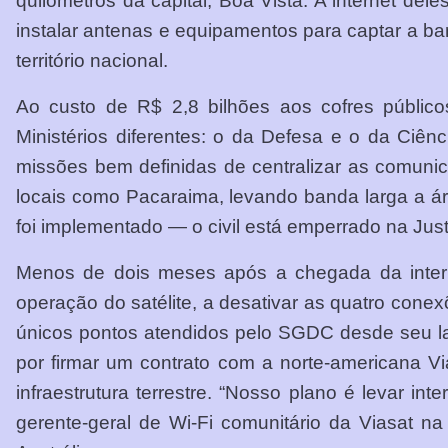
quilômetros da capital, Boa Vista. A internet dele
instalar antenas e equipamentos para captar a band
território nacional.
Ao custo de R$ 2,8 bilhões aos cofres público
Ministérios diferentes: o da Defesa e o da Ci
missões bem definidas de centralizar as comunic
locais como Pacaraima, levando banda larga a áre
foi implementado — o civil está emperrado na Just
Menos de dois meses após a chegada da internet
operação do satélite, a desativar as quatro cone
únicos pontos atendidos pelo SGDC desde seu l
por firmar um contrato com a norte-americana Via
infraestrutura terrestre. “Nosso plano é levar i
gerente-geral de Wi-Fi comunitário da Viasat n