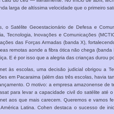
s caiu do céu — literalmente. No início de abril, t
a larga de altíssima velocidade que o primeiro satél
s, o Satélite Geoestacionário de Defesa e Comu
ência, Tecnologia, Inovações e Comunicações (M
ações das Forças Armadas (banda X), fortalecendo
as remotas aonde a fibra ótica não chega (banda K
iça. E é por isso que a alegria das crianças durou p
 às escolas, uma decisão judicial obrigou a Tele
xões em Pacaraima (além das três escolas, havia ta
ançamento. O motivo: a empresa amazonense de te
sat para levar a capacidade civil do satélite até 
nternet aos que mais carecem. Queremos e vamos fec
a América Latina. Cohen destaca o sucesso de ini