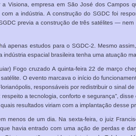
ar a Visiona, empresa em São José dos Campos qu
al com a indústria. A construção do SGDC foi resp
GDC previa a construção de três satélites — nem é p
o, há apenas estudos para o SGDC-2. Mesmo ass
a indústria espacial brasileira tenha uma atuação ma
Aguiar) Fogo cruzado A quinta-feira 22 de março 
 satélite. O evento marcava o início do funcioname
ianópolis, responsáveis por redistribuir o sinal de 
 respeito a tecnologia, conforto e segurança”, disse
uais resultados viriam com a implantação desse pro
 menos de um dia. Na sexta-feira, o juiz Francis
, que havia entrado com uma ação de perdas e da